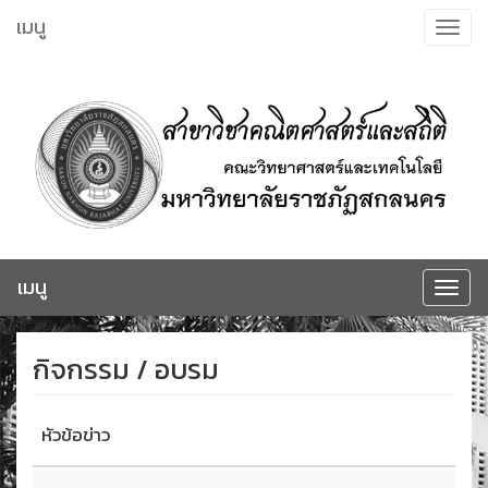
ข้าม
เมนู
Toggle
ไป
navigat
ยัง
เนื้อหา
เมนู
Toggle
navigat
กิจกรรม / อบรม
หัวข้อข่าว